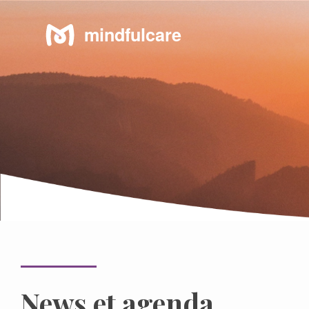
mindful
care
News et agenda